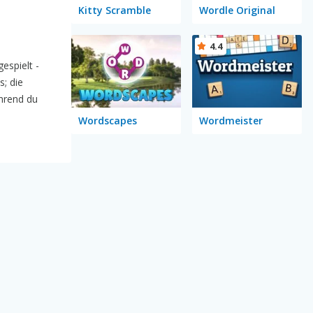
Kitty Scramble
Wordle Original
4.4
espielt -
; die
hrend du
Wordscapes
Wordmeister