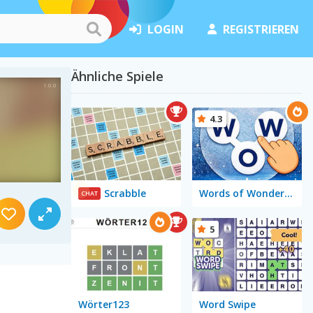
LOGIN
REGISTRIEREN
Ähnliche Spiele
4.3
Scrabble
Words of Wonders - WOW
CHAT
5
Wörter123
Word Swipe