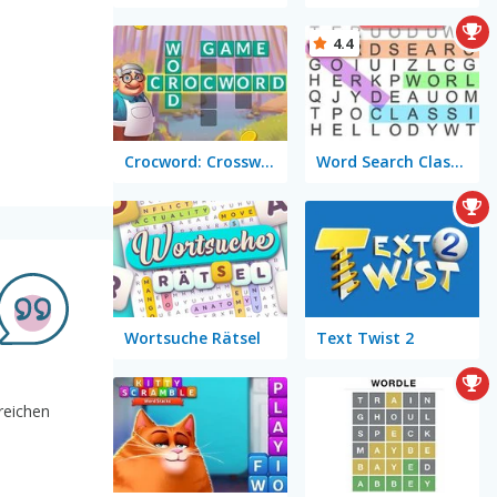
4.4
Crocword: Crossword Puzzle Game
Word Search Classic
Wortsuche Rätsel
Text Twist 2
reichen