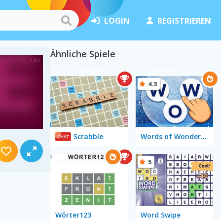
LOGIN
REGISTRIEREN
Ähnliche Spiele
4.3
Scrabble
Words of Wonders - WOW
CHAT
5
Wörter123
Word Swipe