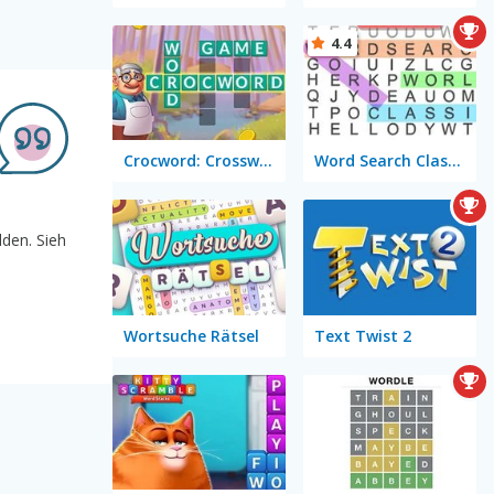
4.4
Crocword: Crossword Puzzle Game
Word Search Classic
den. Sieh
Wortsuche Rätsel
Text Twist 2