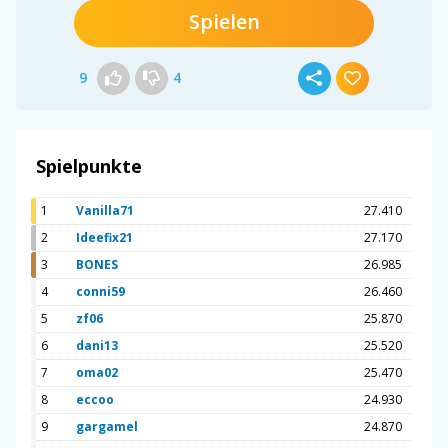
Spielen
9
4
Spielpunkte
1
Vanilla71
27.410
2
Ideefix21
27.170
3
BONES
26.985
4
conni59
26.460
5
zf06
25.870
6
dani13
25.520
7
oma02
25.470
8
eccoo
24.930
9
gargamel
24.870