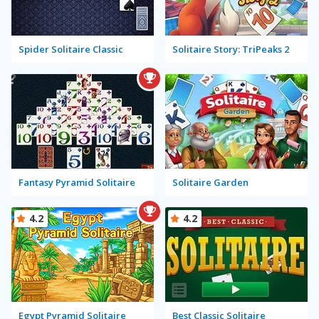
Spider Solitaire Classic
Solitaire Story: TriPeaks 2
Fantasy Pyramid Solitaire
Solitaire Garden
4.2
4.2
Egypt Pyramid Solitaire
Best Classic Solitaire