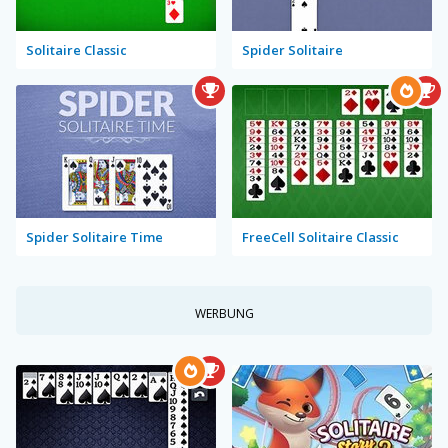
Solitaire Classic
Spider Solitaire
Spider Solitaire Time
FreeCell Solitaire Classic
WERBUNG