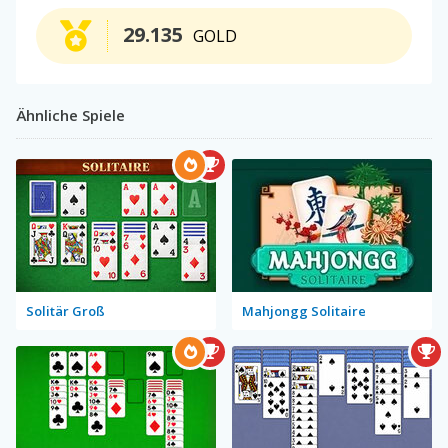
29.135
GOLD
Ähnliche Spiele
Solitär Groß
Mahjongg Solitaire