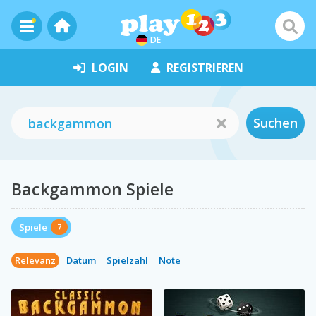
DE
LOGIN
REGISTRIEREN
Suchen
Backgammon Spiele
Spiele
7
Relevanz
Datum
Spielzahl
Note