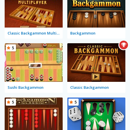
Classic Backgammon Multiplayer
Backgammon
5
Sushi Backgammon
Classic Backgammon
5
5