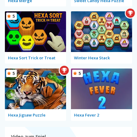
Hexa Merge
Sweet Candy Hexa Puzzle
5
Hexa Sort Trick or Treat
Winter Hexa Stack
5
5
Hexa Jigsaw Puzzle
Hexa Fever 2
Video zum Spiel