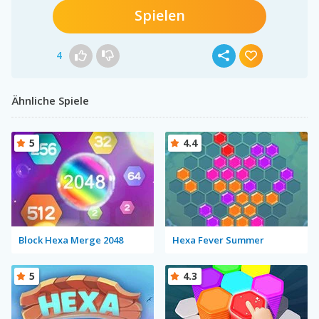
Spielen
4
Ähnliche Spiele
5
4.4
Block Hexa Merge 2048
Hexa Fever Summer
5
4.3