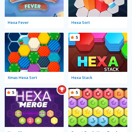
Hexa Fever
Hexa Sort
5
Xmas Hexa Sort
Hexa Stack
5
5