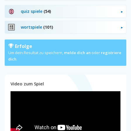
quiz spiele
(54)
wortspiele
(101)
Erfolge
Um dein Resultat zu speichern,
melde dich an
oder
registriere
dich
.
Video zum Spiel