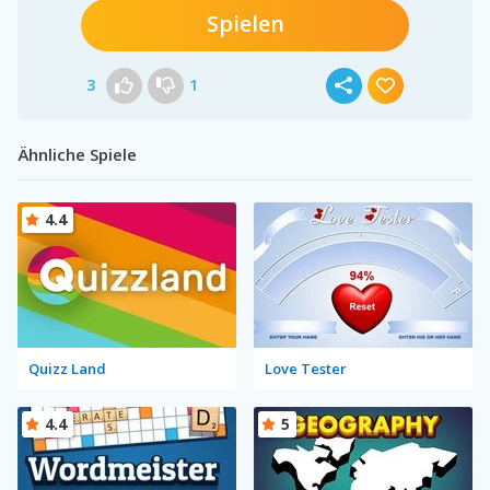
Spielen
3
1
Ähnliche Spiele
4.4
Quizz Land
Love Tester
4.4
5