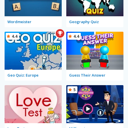
Wordmeister
Geography Quiz
4.4
4.4
Geo Quiz: Europe
Guess Their Answer
5