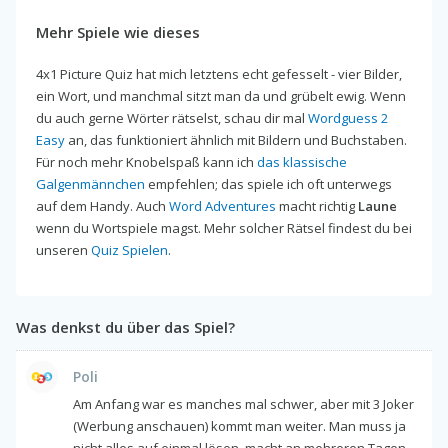
Mehr Spiele wie dieses
4x1 Picture Quiz hat mich letztens echt gefesselt - vier Bilder,
ein Wort, und manchmal sitzt man da und grübelt ewig. Wenn
du auch gerne Wörter rätselst, schau dir mal
Wordguess 2
Easy
an, das funktioniert ähnlich mit Bildern und Buchstaben.
Für noch mehr Knobelspaß kann ich
das klassische
Galgenmännchen
empfehlen; das spiele ich oft unterwegs
auf dem Handy. Auch
Word Adventures
macht richtig
Laune
wenn du Wortspiele magst. Mehr solcher Rätsel findest du bei
unseren
Quiz Spielen
.
Was denkst du über das Spiel?
Poli
Am Anfang war es manches mal schwer, aber mit 3 Joker
(Werbung anschauen) kommt man weiter. Man muss ja
nicht alles auf einmal lösen, macht an mehreren Tagen