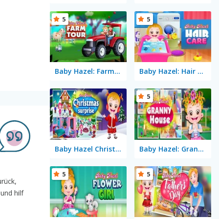
5
5
Baby Hazel: Farm Tour
Baby Hazel: Hair Care
5
Baby Hazel Christmas Surprise
Baby Hazel: Granny House
5
5
urück,
und hilf