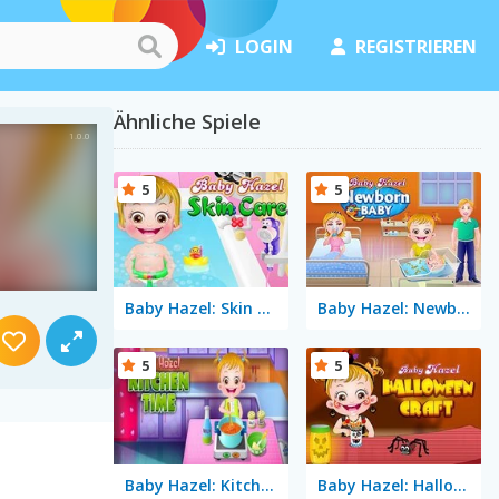
LOGIN
REGISTRIEREN
Ähnliche Spiele
5
5
Baby Hazel: Skin Care
Baby Hazel: Newborn Baby
5
5
Baby Hazel: Kitchen Time
Baby Hazel: Halloween Crafts