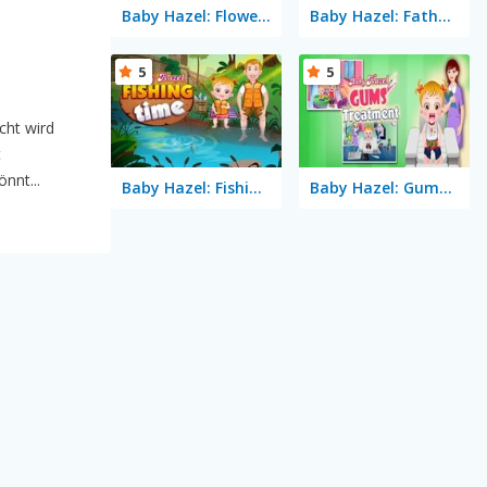
Baby Hazel: Flower Girl
Baby Hazel: Fathers Day
5
5
cht wird
t
nnt...
Baby Hazel: Fishing Time
Baby Hazel: Gums Treatment