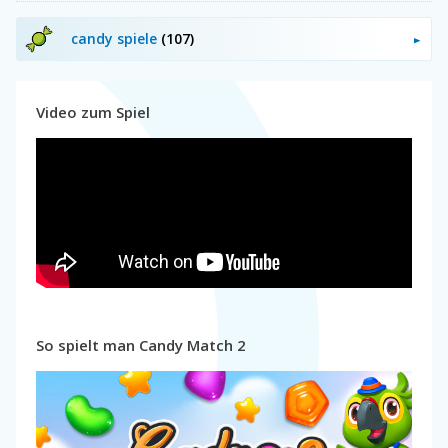
candy spiele
(107)
Video zum Spiel
So spielt man Candy Match 2