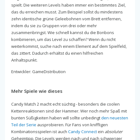
spielt. Die weiteren Levels haben immer ein bestimmtes Ziel,
das du erreichen musst. Zum Beispiel sollst du mindestens
zehn identische grüne Geleebohnen vom Brett entfernen,
indem du sie zu Gruppen von drei oder mehr
zusammenbringst. Wie schnell kannst du die Bonbons
kombinieren, um das Level zu schaffen? Wenn du nicht
weiterkommst, suche nach einem Element auf dem Spielfeld,
das zittert. Dadurch erhältst du einen hilfreichen
Anhaltspunkt.
Entwickler: GameDistribution
Mehr Spiele wie dieses
Candy Match 2 macht echt süchtig - besonders die coolen
Kettenreaktionen sind der Hammer. Wer noch mehr Spaß mit
bunten Süßigkeiten haben will sollte unbedingt
den neuesten
Teil der Serie
ausprobieren. Für Fans von kniffligen
Kombinationsspielen ist auch
Candy Connect
ein
absoluter
Geheimtipp. Die Levels werden nach und nach schwieriger