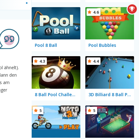
4.6
Pool 8 Ball
Pool Bubbles
4.3
4.4
l ähnelt).
 dann den
ts am
äger
8 Ball Pool Challenge
3D Billiard 8 Ball Pool
5
5