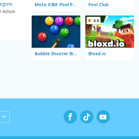
egorie
Moto X3M: Pool Party
Pool Club
r Action
4.6
Bubble Shooter Billiards & Pool
Bloxd.io