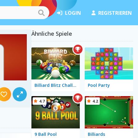
LOGIN
REGISTRIEREN
Ähnliche Spiele
Billiard Blitz Challenge
Pool Party
4.7
4.2
9 Ball Pool
Billiards