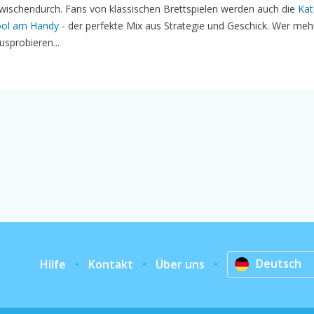
 zwischendurch. Fans von klassischen Brettspielen werden auch die
Kat
ol am Handy
- der perfekte Mix aus Strategie und Geschick. Wer meh
usprobieren...
Deutsch
Hilfe
Kontakt
Über uns