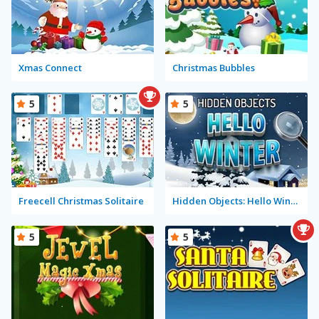
Xmas Connect
Christmas Bubbles
5
5
Freecell Christmas Solitaire
Hidden Objects: Hello Winter
5
5