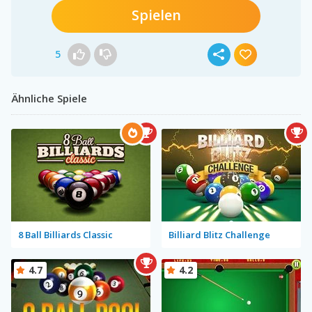
Spielen
5
Ähnliche Spiele
8 Ball Billiards Classic
Billiard Blitz Challenge
4.7
4.2