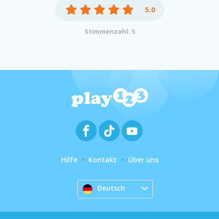
5.0
Stimmenzahl: 5
Hilfe
Kontakt
Über uns
Deutsch