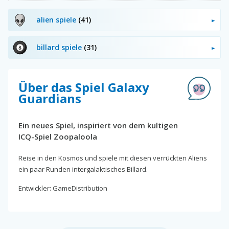
alien spiele
(41)
billard spiele
(31)
Über das Spiel Galaxy
Guardians
Ein neues Spiel, inspiriert von dem kultigen
ICQ-Spiel Zoopaloola
Reise in den Kosmos und spiele mit diesen verrückten Aliens
ein paar Runden intergalaktisches Billard.
Entwickler: GameDistribution