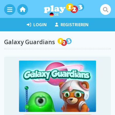
DE
LOGIN
REGISTRIEREN
Galaxy Guardians