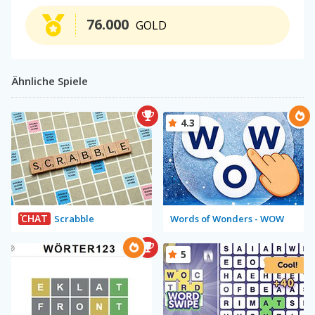
76.000
GOLD
Ähnliche Spiele
4.3
CHAT
Scrabble
Words of Wonders - WOW
5