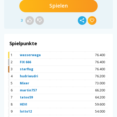
Spielen
3
Spielpunkte
1
wasserwaga
76.400
2
FIX 666
76.400
3
starflug
76.400
4
hudriwudri
76.200
5
Mixer
73.000
6
martin757
66.200
7
tatoo59
64.200
8
HEVI
59.600
9
lotto12
54.000