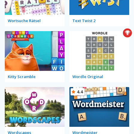
Wortsuche Rätsel
Text Twist 2
Kitty Scramble
Wordle Original
4.4
Wordscapes
Wordmeister