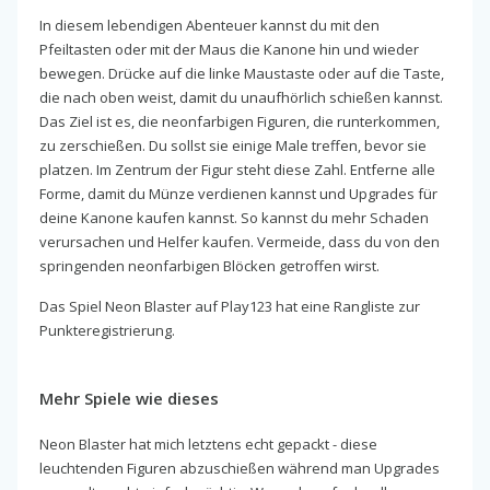
In diesem lebendigen Abenteuer kannst du mit den
Pfeiltasten oder mit der Maus die Kanone hin und wieder
bewegen. Drücke auf die linke Maustaste oder auf die Taste,
die nach oben weist, damit du unaufhörlich schießen kannst.
Das Ziel ist es, die neonfarbigen Figuren, die runterkommen,
zu zerschießen. Du sollst sie einige Male treffen, bevor sie
platzen. Im Zentrum der Figur steht diese Zahl. Entferne alle
Forme, damit du Münze verdienen kannst und Upgrades für
deine Kanone kaufen kannst. So kannst du mehr Schaden
verursachen und Helfer kaufen. Vermeide, dass du von den
springenden neonfarbigen Blöcken getroffen wirst.
Das Spiel Neon Blaster auf Play123 hat eine Rangliste zur
Punkteregistrierung.
Mehr Spiele wie dieses
Neon Blaster hat mich letztens echt gepackt - diese
leuchtenden Figuren abzuschießen während man Upgrades