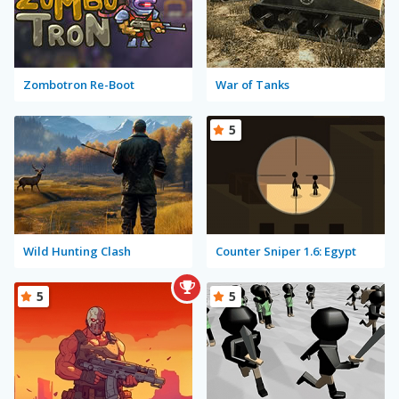
Zombotron Re-Boot
War of Tanks
5
Wild Hunting Clash
Counter Sniper 1.6: Egypt
5
5