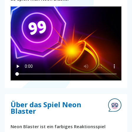
Über das Spiel Neon
Blaster
Neon Blaster ist ein farbiges Reaktionsspiel