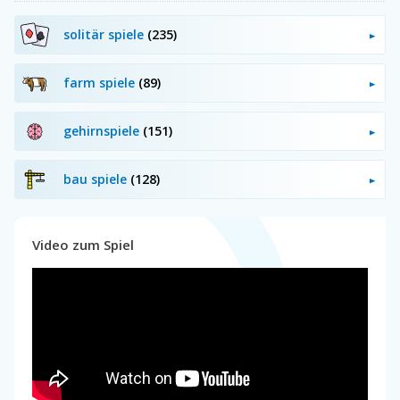
solitär spiele
(235)
farm spiele
(89)
gehirnspiele
(151)
bau spiele
(128)
Video zum Spiel