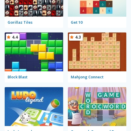
Gorillaz Tiles
Get 10
4.4
4.3
Block Blast
Mahjong Connect