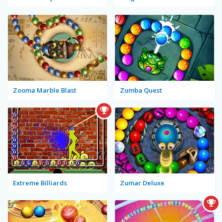
Zooma Marble Blast
Zumba Quest
Extreme Billiards
Zumar Deluxe