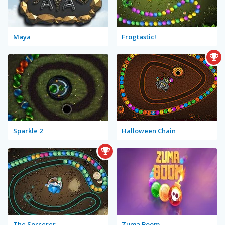
Maya
Frogtastic!
Sparkle 2
Halloween Chain
The Sorcerer
Zuma Boom