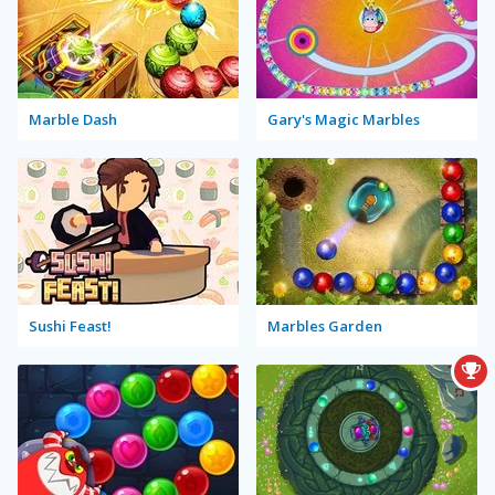
Marble Dash
Gary's Magic Marbles
Sushi Feast!
Marbles Garden