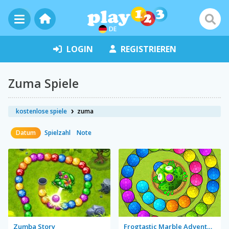
DE
LOGIN
REGISTRIEREN
Zuma Spiele
kostenlose spiele
zuma
Datum
Spielzahl
Note
Zumba Story
Frogtastic Marble Adventure