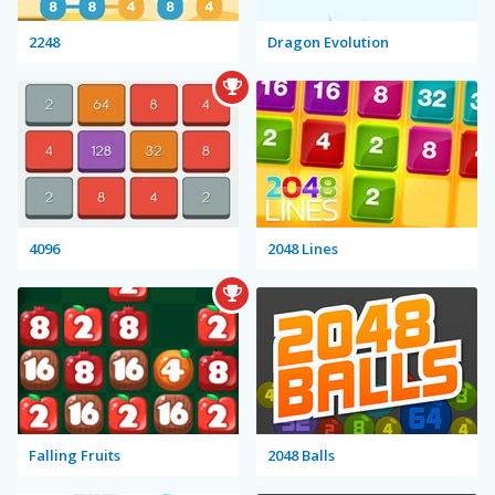
2248
Dragon Evolution
4096
2048 Lines
Falling Fruits
2048 Balls